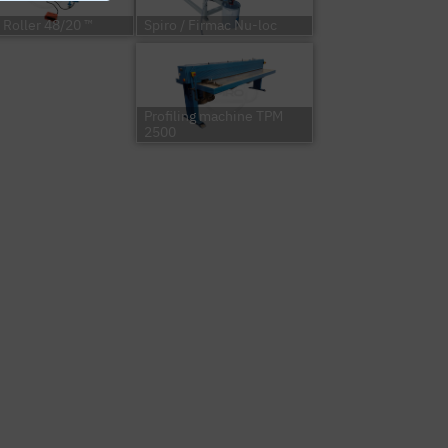
 Roller 48/20 ™
Spiro / Firmac Nu-loc
Profiling machine TPM
2500