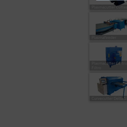
Plasmacutter Cutla
Plasmafeeder
Plasmacutter Cartri
Filtro
Curvecutter Delta 