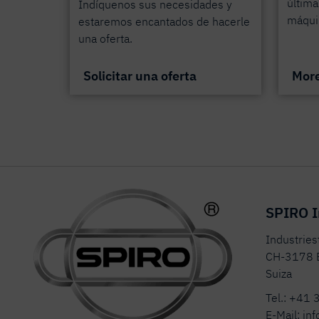
última
Indíquenos sus necesidades y
máqui
estaremos encantados de hacerle
una oferta.
Solicitar una oferta
More
SPIRO I
Industrie
CH-3178 
Suiza
Tel.:
+41 
E-Mail:
inf