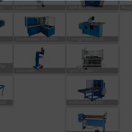
ss
Spotwelder
AEM 400 PRO
Roval
Stitchwelder SWA 400
Fittingshaper 1250
dge
®
Litelocker
Spiro
Shaper
1500
Rollformer AR 800