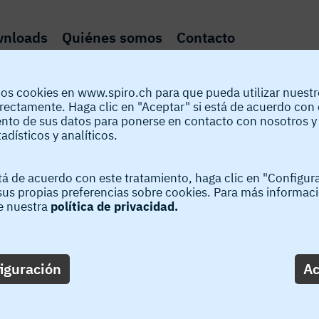
nloads
Quiénes somos
Contacto
os cookies en www.spiro.ch para que pueda utilizar nuestro
Productos
rectamente. Haga clic en "Aceptar" si está de acuerdo con 
ento de sus datos para ponerse en contacto con nosotros y
tadísticos y analíticos.
Soldadura
Cilíndrico
tá de acuerdo con este tratamiento, haga clic en "Configur
sus propias preferencias sobre cookies. Para más informac
e nuestra
política de privacidad.
t
Stitchwelder PRO 2.0
Gorelocker ™ Combi-T
Ovali
iguración
Ac