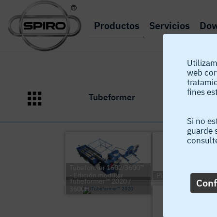
Productos
Servicios
Dow
Utilizam
web cor
tratami
fines es
Tubeformer
Corte
Si no es
guarde 
consult
Tubeformer 1602/3600™
- Edición modular
Plasmacutter Floret
Conf
Tubeformer™ 2020 /
3600H