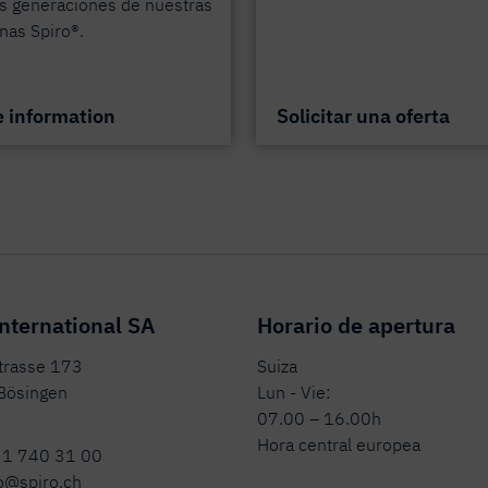
s generaciones de nuestras
nas Spiro®.
 information
Solicitar una oferta
nternational SA
Horario de apertura
strasse 173
Suiza
Bösingen
Lun - Vie:
07.00 – 16.00h
Hora central europea
31 740 31 00
o@spiro.ch