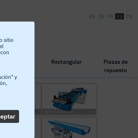
EN
DE
FR
ES
CN
 sitio
el
 con
Oval
Rectangular
Piezas de
repuesto
ación" y
ión,
®
zer 36/10
Spiro
Ductline
eptar