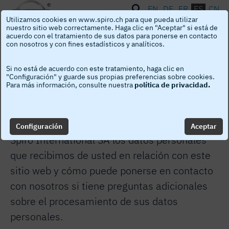
EN
DE
FR
ES
CN
Utilizamos cookies en www.spiro.ch para que pueda utilizar
Toggle
naviga
nuestro sitio web correctamente. Haga clic en "Aceptar" si está de
acuerdo con el tratamiento de sus datos para ponerse en contacto
con nosotros y con fines estadísticos y analíticos.
Política de privacidad
Si no está de acuerdo con este tratamiento, haga clic en
"Configuración" y guarde sus propias preferencias sobre cookies.
Para más información, consulte nuestra
política de privacidad.
Spiro International SA se compromete a
proteger sus datos personales. Esta política
de privacidad describe cómo procesa y usa
Configuración
Aceptar
Spiro International SA los datos personales
que recibimos de usted en relación con este
sitio web y cómo puede ponerse en contacto
con nosotros si tiene preguntas adicionales
sobre el procesamiento de sus datos
personales.